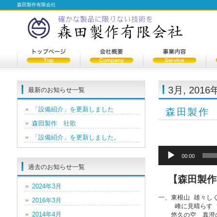
森田製作有限会社
3月, 2016
最新のお知らせ一覧
「設備紹介」を更新しました
森田製作
森田製作 社歌
「設備紹介」を更新しました。
音
00:00
声
過去のお知らせ一覧
プ
レ
【森田製作
ー
2024年3月
ヤ
一、東根山 雄々しく
2016年3月
ー
　　 峰に見晴らす 
2014年4月
　　悠久の空　真澄の