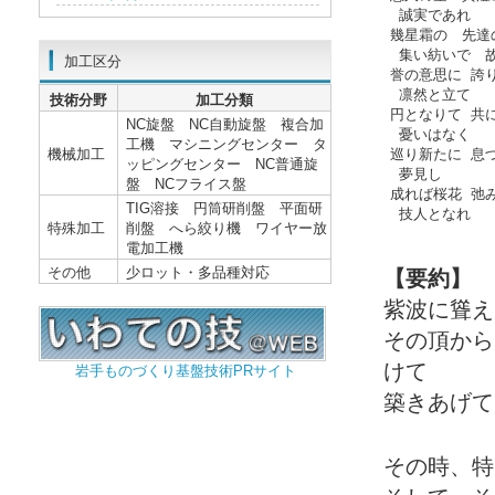
　　 誠実であれ

　　幾星霜の　先達の
　　 集い紡いで　故
加工区分
　　誉の意思に 誇り
　　 凛然と立て

技術分野
加工分類
　　円となりて 共に
NC旋盤 NC自動旋盤 複合加
　　 憂いはなく

工機 マシニングセンター タ
機械加工
　　巡り新たに 息づ
ッピングセンター NC普通旋
　　 夢見し

盤 NCフライス盤
　　成れば桜花 弛み
TIG溶接 円筒研削盤 平面研
特殊加工
削盤 へら絞り機 ワイヤー放
電加工機
その他
少ロット・多品種対応
【要約】
紫波に聳え
その頂から
けて
岩手ものづくり基盤技術PRサイト
築きあげて
その時、特